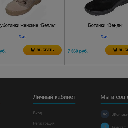
уботинки женские "Белль"
Ботинки "Венди"
Б-42
Б-49
ВЫБРАТЬ
ВЫБ
уб.
7 360
 руб.
я
Личный кабинет
Мы в соц 
Вход
ВКонтакт
Регистрация
Telegram