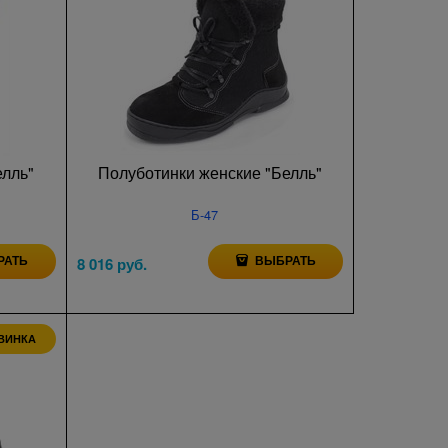
елль"
Полуботинки женские "Белль"
Б-47
РАТЬ
ВЫБРАТЬ
8 016
 руб.
ВИНКА