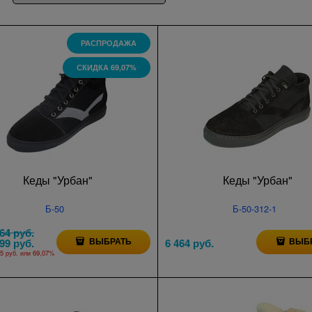
РАСПРОДАЖА
СКИДКА 69,07%
Кеды "Урбан"
Кеды "Урбан"
Б-50
Б-50-312-1
464
 руб.
ВЫБРАТЬ
ВЫБ
999
 руб.
6 464
 руб.
5 руб.
или
69,07%