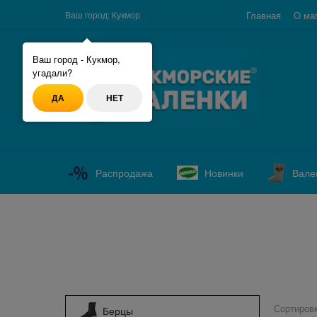
Главная
О ма
Ваш город:
Кукмор
Ваш город - Кукмор,
угадали?
ДА
НЕТ
Распродажа
Новинки
Вале
Найдено товаров:
Сортировк
Берцы