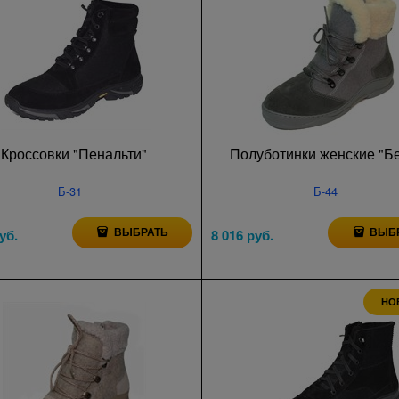
Кроссовки "Пенальти"
Полуботинки женские "Б
Б-31
Б-44
ВЫБРАТЬ
ВЫБ
уб.
8 016
 руб.
НО