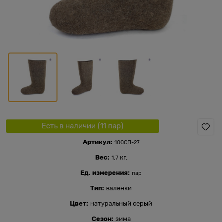
Есть в наличии (
11
пар
)
Артикул:
100СП-27
Вес:
кг.
1,7
Ед. измерения:
пар
Тип:
валенки
Цвет:
натуральный серый
Сезон:
зима