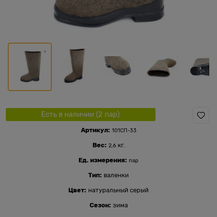
Есть в наличии (
2
пар
)
Артикул:
101СП-33
Вес:
кг.
2,6
Ед. измерения:
пар
Тип:
валенки
Цвет:
натуральный серый
Сезон:
зима