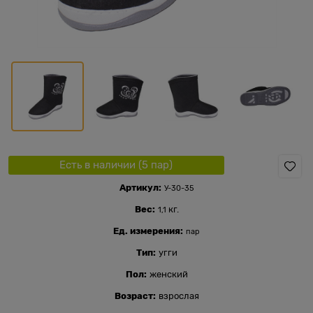
Есть в наличии (
5
пар
)
Артикул:
У-30-35
Вес:
кг.
1,1
Ед. измерения:
пар
Тип:
угги
Пол:
женский
Возраст:
взрослая