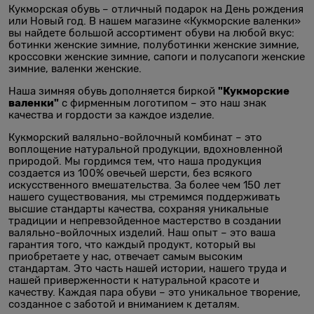
Кукморская обувь – отличный подарок на День рождения
или Новый год. В нашем магазине «Кукморские валенки»
вы найдете большой ассортимент обуви на любой вкус:
ботинки женские зимние, полуботинки женские зимние,
кроссовки женские зимние, сапоги и полусапоги женские
зимние, валенки женские.
"Кукморские
Наша зимняя обувь дополняется биркой
валенки"
с фирменным логотипом – это наш знак
качества и гордости за каждое изделие.
Кукморский валяльно-войлочный комбинат – это
воплощение натуральной продукции, вдохновленной
природой. Мы гордимся тем, что наша продукция
создается из 100% овечьей шерсти, без всякого
искусственного вмешательства. За более чем 150 лет
нашего существования, мы стремимся поддерживать
высшие стандарты качества, сохраняя уникальные
традиции и непревзойденное мастерство в создании
валяльно-войлочных изделий. Наш опыт – это ваша
гарантия того, что каждый продукт, который вы
приобретаете у нас, отвечает самым высоким
стандартам. Это часть нашей истории, нашего труда и
нашей приверженности к натуральной красоте и
качеству. Каждая пара обуви – это уникальное творение,
созданное с заботой и вниманием к деталям.