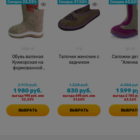
Скидка 33,33%
Скидка 37,50%
Скидка 63,52%
202В-41
Т-12
ДС-01
Обувь валяная
Тапочки женские с
Сапожки дет
Кукморская на
задником
"Аленка"
формованной
подошве, с
вышивкой
2 970
 руб.
1 328
 руб.
4 384
 руб
1 980
 руб.
830
 руб.
1 599
 ру
выгода
990 руб.
или
выгода
498 руб.
или
выгода
2 785 руб
33,33%
37,50%
63,52%
ВЫБРАТЬ
ВЫБРАТЬ
ВЫБРАТЬ