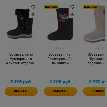
Новинка
Новинка
212МО-412
210В-40
202В-67
Обувь валяная
Обувь валяная
Обувь валя
Кукморская с
"Кукморская" с
Кукморск
меховой отделкой
вышивкой
подошва из
(на подошве)
нат.выш.
3 195
 руб.
2 205
 руб.
2 970
 ру
ВЫБРАТЬ
ВЫБРАТЬ
ВЫБРАТЬ