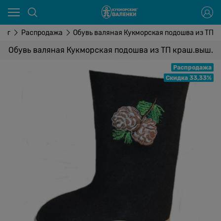
лог
Распродажа
Обувь валяная Кукморская подошва из ТП к
Обувь валяная Кукморская подошва из ТП краш.выш.
Распродажа
Скидка 33,33%