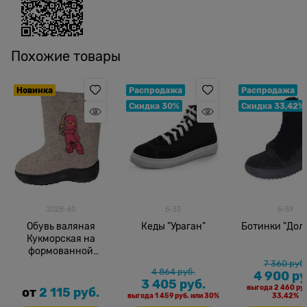
Похожие товары
Новинка
Распродажа
Распродажа
Скидка 30%
Скидка 33,42%
202В-60
Б-33
Б-59
Обувь валяная
Кеды "Ураган"
Ботинки "Дол
Кукморская на
формованной
подошве
7 360
 руб
4 864
 руб.
4 900
 ру
3 405
 руб.
выгода
2 460 руб
от
2 115
 руб.
выгода
1 459 руб.
или
30%
33,42%